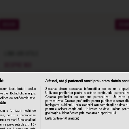
SOIURI
CRA
LINK-URI UTILE
DESPRE NOI
COMENZI SI LIVRARE
le
Atât noi, cât și partenerii noștri prelucrăm datele pentr
TERMENE SI CONDITII
cum identificatorii cookie
Stocarea și/sau accesarea informațiilor de pe un dispozit
POLITICA DE CONFIDENTIALITATE
Utilizarea profilurilor pentru selectarea conținutului personaliza
le dvs. făcând clic mai jos,
Abonare 
Crearea profilurilor de conținut personalizat. Utilizarea pr
itica de confidențialitate.
CONTACT
personalizate. Crearea profilurilor pentru publicitate personal
talii
Înțelegerea publicului prin statistici sau combinații de date din
ANPC
pentru a selecta conținutul. Utilizarea de date limitate pent
ecum si furnizorii nostri de
geolocație și identificarea prin scanarea dispozitivului.
eze, pentru a personaliza
POLITICA DE COLECTARE ACORD COOKIE
Listă parteneri (furnizori)
ru a va oferi functionalitati
turile prevazute de art. 15-
ri pot fi exercitate prin