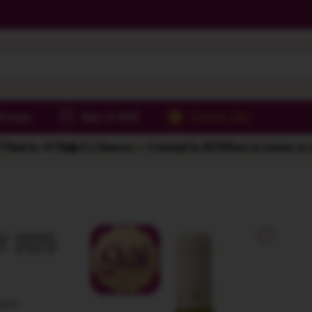
irtoase
Best of 2025
Summer Sale
Până la -61%
🌅 6 x Rasova = 2 invitații la AER
Vinuri și terase cu
Y 2025
ANTA