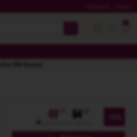
Colectia ta
Cadouri
 stil cu 10% Discount
48
54
-12%
membri premium: -10% extra