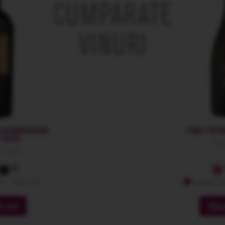
CUMPARATE
VINURI
DI MANDURIA
TIMO VER
 2022
San
a Volpe
89
39
: -10% extra
membri pr
n cos
Adau