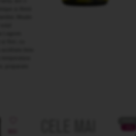
anța, are o
onique și Aimé
miliei. Moulin
soiul
u Lagoon.
i flori, cu
 aciditate bine
a temperatura
re, preparate
CELE MAI
PROMO
-21%
NOU