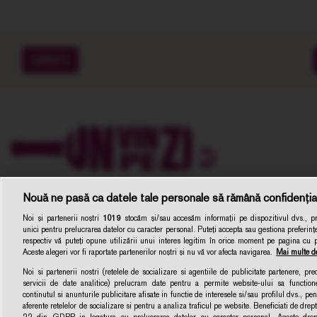
EXPERTI
Nouă ne pasă ca datele tale personale să rămână confidenția
Noi și partenerii noștri
1019
stocăm și/sau accesăm informații pe dispozitivul dvs., pre
unici pentru prelucrarea datelor cu caracter personal. Puteți accepta sau gestiona preferințe
respectiv vă puteți opune utilizării unui interes legitim în orice moment pe pagina cu pol
Aceste alegeri vor fi raportate partenerilor noștri și nu vă vor afecta navigarea.
Mai multe de
Noi si partenerii nostri (retelele de socializare si agentiile de publicitate partenere, pr
servicii de date analitice) prelucram date pentru a permite website-ului sa function
Unvinpezi.ro –
continutul si anunturile publicitare afisate in functie de interesele si/sau profilul dvs., pent
Dezvoltat de
1616.ro
aferente retelelor de socializare si pentru a analiza traficul pe website. Beneficiati de drep
22 din GDPR in legatura cu prelucrarea datelor cu caracter personal. Aceste dreptu