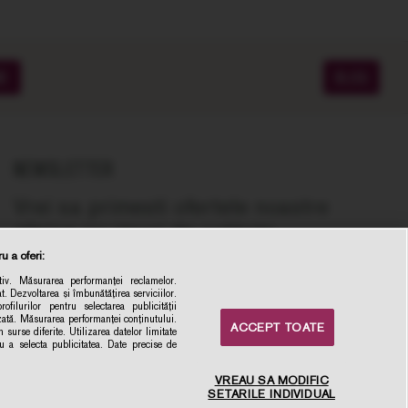
ME
BLOG
NEWSLETTER
Vrei sa primesti ofertele noastre
zilnice cu vinuri de calitate,
recomandate de experti, la cel mai bun
u a oferi:
pret online?
iv. Măsurarea performanței reclamelor.
t. Dezvoltarea și îmbunătățirea serviciilor.
la newsletter
ofilurilor pentru selectarea publicității
izată. Măsurarea performanței conținutului.
ACCEPT TOATE
Inscrie-ma
 surse diferite. Utilizarea datelor limitate
ru a selecta publicitatea. Date precise de
VREAU SA MODIFIC
SETARILE INDIVIDUAL