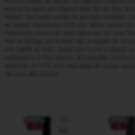
Domeniul Moulin de Gassac din regiunea Languedoc, Fr
poveste începută spre sfârșitul anilor '60 de către Vér
Guibert, fiind astăzi condus de generația următoare a fa
de Gassac Chardonnay 2025 este obținut exclusiv din 
Chardonnay, crescut pe soluri calcaroase din zona Tha
Vinul se distinge prin aromele sale proaspete de citrice ș
note subtile de miere. Gustul este fructat și mineral, cu
echilibrată și un final răcoritor. Recomandăm servirea l
optimă de 10-12°C, fiind ideal alături de antreuri ușoa
din carne albă și pește.
PROMO
PROMO
-51%
-43%
NOU