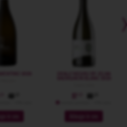
MENTINO 2025
DEALU’ NEGRU BY JELNA
SAUVIGNON BLANC 2025
 Marzano
Crama Jelna
49
57
65
emium: -10% extra
membri premium: -10% extra
ga in cos
Adauga in cos