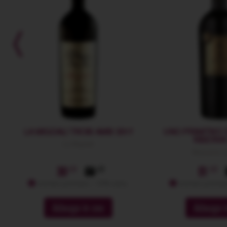
LA MIGDALI TROIS AMIS 2017
UNO PRIMITIVO 
RISERVA
La Migdali
Masseria L
30
59
51
membri premium: -10% extra
membri premium
Adauga in cos
Adauga i