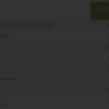
Acces
atent alese de expertii nostri;
antat!
a comenzii;
moment