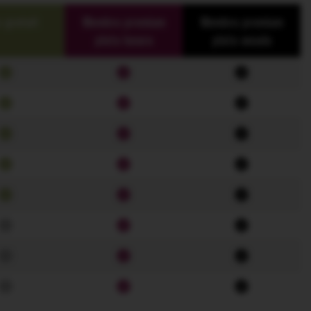
 gratuit
Membru premium
Membru premium
plata lunara
plata anuala