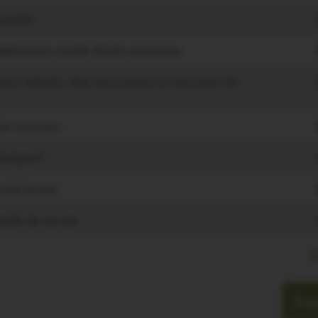
ponibil;
abil pentru vinurile oferite ca preview;
entru achizitie, chiar daca acesta nu face parte din
de rezervare;
nvinpezi";
plati lunare;
antele de mai sus.
0
Vrea