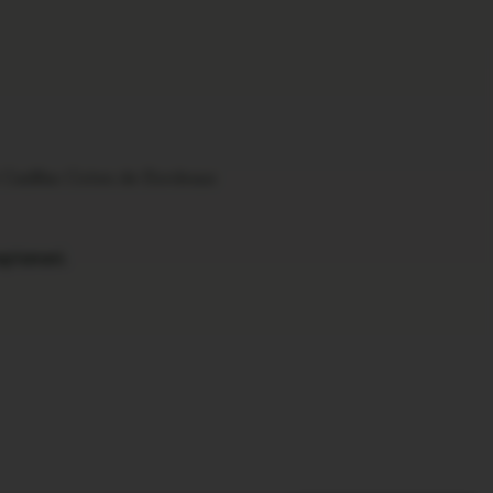
Cadillac Cotes de Bordeaux
aptamani.