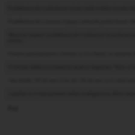
Posibilitatea de a achizitiona oricate sticle in limita stocului dis
Posibilitatea de a rezerva si grupa comenzile pentru livrare. Val
Wines by request: posibilitatea de a solicita un vin preferat p
oferta;
Preview punctual pentru ofertele cu stoc limitat, cu optiunea 
O invitatie dubla la evenimentul anual cu degustare "Best of U
Taxa anuala: 100 de euro in loc de 120 de euro ca in cazul unei 
1 pachet cu 4 vinuri premium cadou, la alegerea ta, dintre vari
Pret