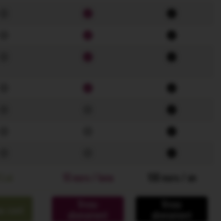
 Lei
10 euro / luna
100 euro / an
Vreau
Vreau
u cont
abonament
abonament