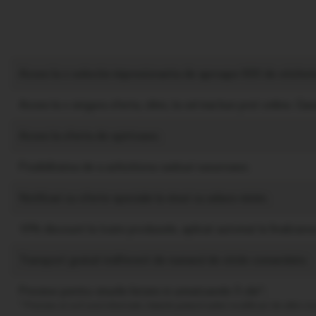
Acces la o selectie impresionanta de aproape 600 de etichete 
Acces la o singura oferta, zilnic, la cel mai bun pret online. Gar
Acces la oferta de spirtoase;
Posibilitatea de a achizitiona cadouri savuroase;
Notificari cu oferte speciale la vinuri cu adaos minim;
10% discount la toate produsele, aplicat automat la finalizare
Transport gratuit indiferent de numarul de sticle comandate;
Preview pentru vinurile listate in urmatoarele 3 zile*;
* Preview-ul va fi unul informativ, listarile putand suferi modificari de ultim 