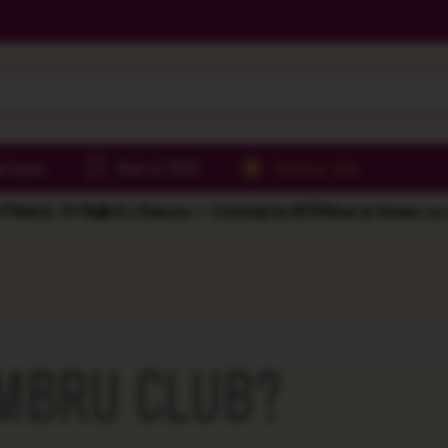
irtoase
Best of 2025
Summer Sale
Până la -61%
🌅 6 x Rasova = 2 invitații la AER
Vinuri și terase cu
EMBRU CLUB?