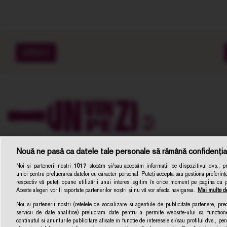
EXPERTI
Nouă ne pasă ca datele tale personale să rămână confidenția
Noi și partenerii noștri
1017
stocăm și/sau accesăm informații pe dispozitivul dvs., pre
unici pentru prelucrarea datelor cu caracter personal. Puteți accepta sau gestiona preferințe
respectiv vă puteți opune utilizării unui interes legitim în orice moment pe pagina cu pol
Aceste alegeri vor fi raportate partenerilor noștri și nu vă vor afecta navigarea.
Mai multe de
Noi si partenerii nostri (retelele de socializare si agentiile de publicitate partenere, pr
servicii de date analitice) prelucram date pentru a permite website-ului sa function
Unvinpezi.ro –
continutul si anunturile publicitare afisate in functie de interesele si/sau profilul dvs., pent