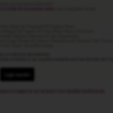
bucuri de beneficii exclusiviste?
a si 4 sticle de vin premium cadou
, daca alegi plata anuala.
incis Negru de Dragasani & Dragaica Rosie.
La Atalaya Del Camino & Portia Roble Ribera Del Duero.
lpolicella Ripasso Superiore & Talo Negroamaro.
ne Rouge, Moulin de Gassac Chardonnay & Chateau Haut Peyrat 
 Petit, Faune, Navicella Orange.
upa ce selectezi abonamentul.
u prima comanda, in caz ca prima comanda este mai devreme de 2 s
Login membri
l si in pagina de cos vei putea trece detaliile beneficiarului.