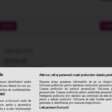
SOIURI
CRA
LINK-URI UTILE
DESPRE NOI
COMENZI SI LIVRARE
le
Atât noi, cât și partenerii noștri prelucrăm datele pentr
TERMENE SI CONDITII
cum identificatorii cookie
Stocarea și/sau accesarea informațiilor de pe un dispozit
POLITICA DE CONFIDENTIALITATE
Utilizarea profilurilor pentru selectarea conținutului personaliza
le dvs. făcând clic mai jos,
Abonare 
Crearea profilurilor de conținut personalizat. Utilizarea pr
itica de confidențialitate.
CONTACT
personalizate. Crearea profilurilor pentru publicitate personal
talii
Înțelegerea publicului prin statistici sau combinații de date din
ANPC
pentru a selecta conținutul. Utilizarea de date limitate pent
ecum si furnizorii nostri de
geolocație și identificarea prin scanarea dispozitivului.
eze, pentru a personaliza
POLITICA DE COLECTARE ACORD COOKIE
Listă parteneri (furnizori)
ru a va oferi functionalitati