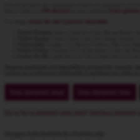
Vrei sa faci parte din comunitatea noastra de pasionati si sa te 
Intra in Club si ai
10% discount
la orice comanda,
livrare gratuit
Poti alege
oricare din cele 5 pachete disponibile
:
Pachet Romania:
Arhon Cabernet Franc, Mircea Merlot, Av
Pachet Spania:
Crianza Rioja, Cava Brut Roger Goulart, 
Pachet Italia:
Paralupi, 12 e Mezzo Primitivo, Villa Fura Va
Pachet Franta:
Chateau D'Orval Bordeaux, Cotes du Rho
Pachet Vin Alb:
Lapilli Greco di Tufo, Crama Avincis Cuvee
Alegerea pachetului va fi disponibila in procesul de comanda, d
Livrarea se va efectua in urmatoarele 2 saptamani sau odata c
Vreau abonament anual
Vreau abonament lunar
Vrei sa faci un abonament anual cadou? Selecteaza abonament anua
Descopera toate beneficiile de a fi membru club