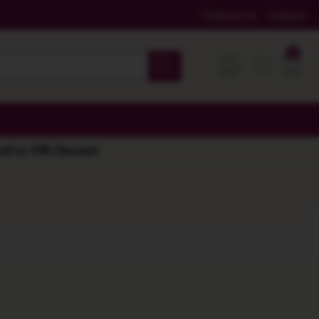
Colectia ta
Cadouri
 stil cu 10% Discount