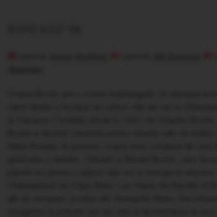
DESPRE ACEST VIN
92
puncte
James Suckling
,
91
puncte
Jeb Dunnuck
,
91
Spectator
Crama Brotte are o istorie îndelungată, ce datează înc
când familia a început să cultive viță-de-vie în Châte
și Cairanne. Fondată oficial în 1931 de Charles Brotte
Brotte a devenit renumită pentru vinurile sale de înaltă c
Valea Ronului. În prezent, crama este condusă de cea 
generație a familiei, Thibault și Benoît Brotte, care lucr
părinții lor pentru a aduce idei noi și energie în afacere
Châteauneuf-du-Pape Blanc Les Hauts de Barville 202
alb de excepție, produs din Grenache Blanc. Recoltar
strugurilor la primele ore ale zilei și fermentarea la rece