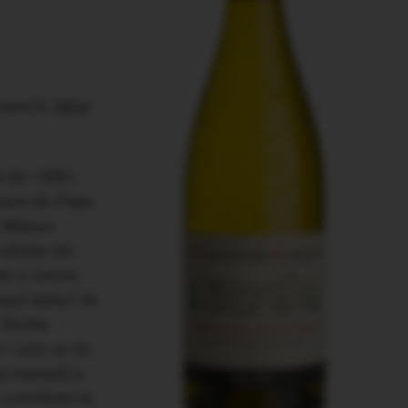
puncte
Wine
ă din 1880,
auneuf-du-Pape
, Maison
alitate din
de-a cincea
ează alături de
. Brotte
1 este un vin
ea manuală a
 contribuie la