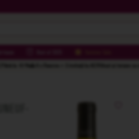
irtoase
Best of 2025
Summer Sale
Până la -61%
🌅 6 x Rasova = 2 invitații la AER
Vinuri și terase cu
AUNEUF-