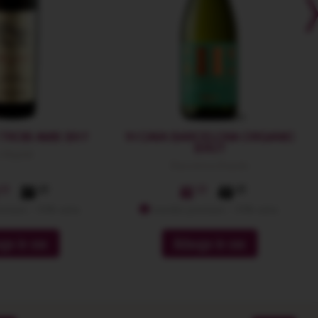
 TROIS AMIS 2017
!H CAVA BARCELONA ORGANIC
BRUT
 Migdali
Barcelona Brands
59
44
49
emium: -10% extra
membri premium: -10% extra
ga in cos
Adauga in cos