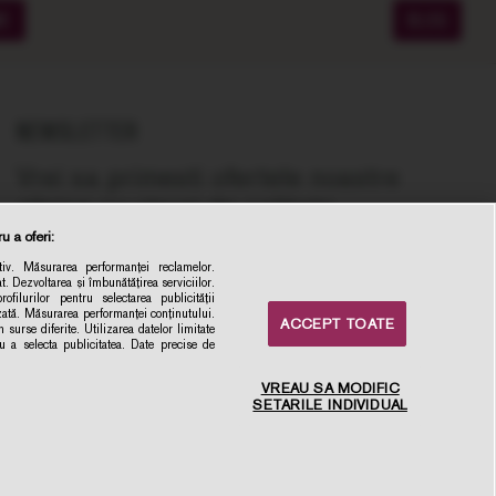
ME
BLOG
NEWSLETTER
Vrei sa primesti ofertele noastre
zilnice cu vinuri de calitate,
recomandate de experti, la cel mai bun
u a oferi:
pret online?
iv. Măsurarea performanței reclamelor.
t. Dezvoltarea și îmbunătățirea serviciilor.
la newsletter
ofilurilor pentru selectarea publicității
izată. Măsurarea performanței conținutului.
ACCEPT TOATE
Inscrie-ma
 surse diferite. Utilizarea datelor limitate
ru a selecta publicitatea. Date precise de
VREAU SA MODIFIC
SETARILE INDIVIDUAL
×
Intampini dificultati sau ai
recomandari? Da-ne un