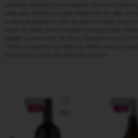
păstrarea aromelor și a prospețimii. Vinul are o culoare
tente aurii, oferind un buchet olfactiv de flori albe, fr
și alune de pădure cu note de miere. Pe palat, vinul se
arome de miere, piersici coapte și coacăze albe, având 
elegant cu ceva tente de citrice. Savurați acest vin la 
Celsius, ca aperitiv sau alături de salate, pește în crustă
homar, pui la cuptor sau deserturi cu mere.
PROMO
PROMO
-42%
-21%
NOU