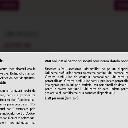
SOIURI
CRA
LINK-URI UTILE
DESPRE NOI
COMENZI SI LIVRARE
le
Atât noi, cât și partenerii noștri prelucrăm datele pentr
TERMENE SI CONDITII
cum identificatorii cookie
Stocarea și/sau accesarea informațiilor de pe un dispozit
POLITICA DE CONFIDENTIALITATE
Utilizarea profilurilor pentru selectarea conținutului personaliza
le dvs. făcând clic mai jos,
Abonare 
Crearea profilurilor de conținut personalizat. Utilizarea pr
itica de confidențialitate.
CONTACT
personalizate. Crearea profilurilor pentru publicitate personal
talii
Înțelegerea publicului prin statistici sau combinații de date din
ANPC
pentru a selecta conținutul. Utilizarea de date limitate pent
ecum si furnizorii nostri de
geolocație și identificarea prin scanarea dispozitivului.
eze, pentru a personaliza
POLITICA DE COLECTARE ACORD COOKIE
Listă parteneri (furnizori)
ru a va oferi functionalitati
turile prevazute de art. 15-
ri pot fi exercitate prin
MODIFICA SETARILE
hnologiilor de tip Cookie,
Vendor-ii cu care colaboram.
e in mod individual, mai