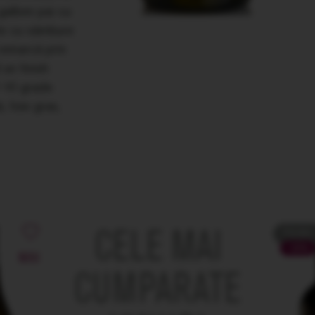
 galben pai cu
ucte cu sâmbure
 remarcă prin
un finish
7-10 grade
, foie gras,
CELE MAI
PROMO
-51%
NOU
CUMPARATE