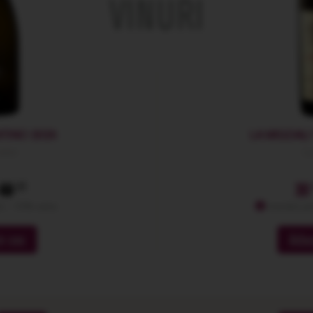
VINURI
TINO 2025
LA MIGDALI
zano
La
49
30
: -10% extra
membri pr
n cos
Adau