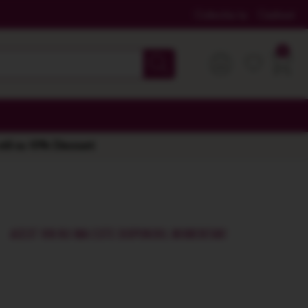
Colectia ta
Cadouri
 stil cu 10% Discount
ACEST VIN NU MAI ESTE DISPONIBIL MOMENTAN!