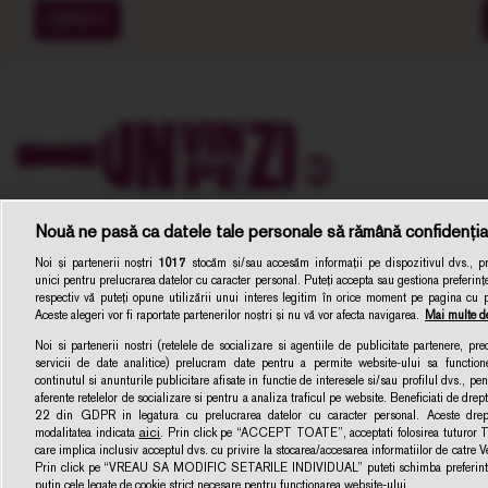
EXPERTI
Nouă ne pasă ca datele tale personale să rămână confidenția
Noi și partenerii noștri
1017
stocăm și/sau accesăm informații pe dispozitivul dvs., pre
unici pentru prelucrarea datelor cu caracter personal. Puteți accepta sau gestiona preferințe
respectiv vă puteți opune utilizării unui interes legitim în orice moment pe pagina cu pol
Aceste alegeri vor fi raportate partenerilor noștri și nu vă vor afecta navigarea.
Mai multe de
Noi si partenerii nostri (retelele de socializare si agentiile de publicitate partenere, pr
servicii de date analitice) prelucram date pentru a permite website-ului sa function
Unvinpezi.ro –
continutul si anunturile publicitare afisate in functie de interesele si/sau profilul dvs., pent
Dezvoltat de
1616.ro
aferente retelelor de socializare si pentru a analiza traficul pe website. Beneficiati de drep
22 din GDPR in legatura cu prelucrarea datelor cu caracter personal. Aceste dreptu
aici
modalitatea indicata
. Prin click pe “ACCEPT TOATE”, acceptati folosirea tuturor Te
care implica inclusiv acceptul dvs. cu privire la stocarea/accesarea informatiilor de catre 
Prin click pe “VREAU SA MODIFIC SETARILE INDIVIDUAL” puteti schimba preferintel
putin cele legate de cookie strict necesare pentru functionarea website-ului.