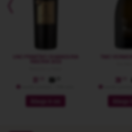
UNO PRIMITIVO DI MANDURIA
TIMO VERMEN
RISERVA 2022
San Mar
Masseria La Volpe
51
89
39
membri premium: -10% extra
membri premium
Adauga in cos
Adauga i