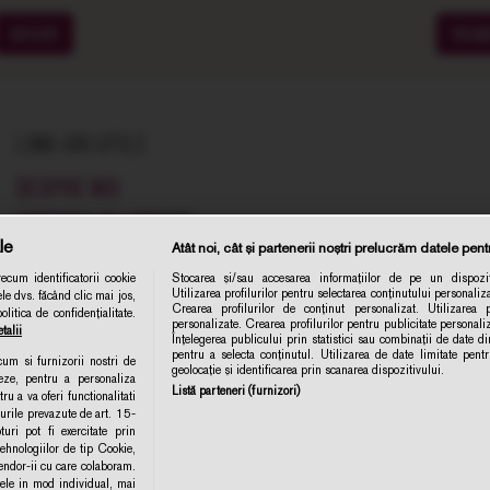
SOIURI
CRA
LINK-URI UTILE
DESPRE NOI
COMENZI SI LIVRARE
le
Atât noi, cât și partenerii noștri prelucrăm datele pentr
TERMENE SI CONDITII
cum identificatorii cookie
Stocarea și/sau accesarea informațiilor de pe un dispozit
POLITICA DE CONFIDENTIALITATE
Utilizarea profilurilor pentru selectarea conținutului personaliza
le dvs. făcând clic mai jos,
Abonare 
Crearea profilurilor de conținut personalizat. Utilizarea pr
itica de confidențialitate.
CONTACT
personalizate. Crearea profilurilor pentru publicitate personal
talii
Înțelegerea publicului prin statistici sau combinații de date din
ANPC
pentru a selecta conținutul. Utilizarea de date limitate pent
ecum si furnizorii nostri de
geolocație și identificarea prin scanarea dispozitivului.
eze, pentru a personaliza
POLITICA DE COLECTARE ACORD COOKIE
Listă parteneri (furnizori)
ru a va oferi functionalitati
turile prevazute de art. 15-
ri pot fi exercitate prin
MODIFICA SETARILE
hnologiilor de tip Cookie,
Vendor-ii cu care colaboram.
e in mod individual, mai