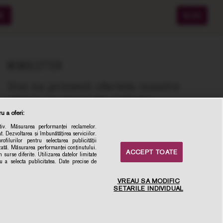
ME
BLOG
NEWSLETTER
Vrei sa primesti ofertele noastre
zilnice cu vinuri de calitate,
recomandate de experti, la cel mai bun
u a oferi:
pret online?
iv. Măsurarea performanței reclamelor.
t. Dezvoltarea și îmbunătățirea serviciilor.
la newsletter
ofilurilor pentru selectarea publicității
izată. Măsurarea performanței conținutului.
ACCEPT TOATE
Inscrie-ma
 surse diferite. Utilizarea datelor limitate
ru a selecta publicitatea. Date precise de
VREAU SA MODIFIC
SETARILE INDIVIDUAL
×
Intampini dificultati sau ai