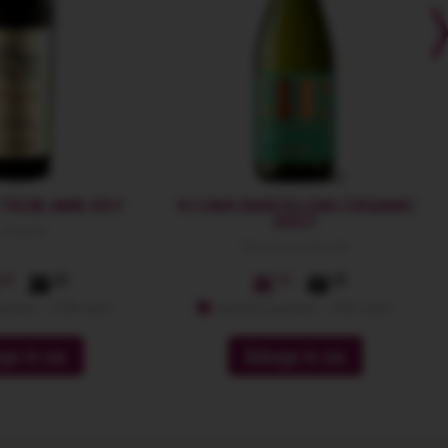
 TROIS AMIS 2017
!H CAVA BARCELONA ORGANIC
BRUT
 Migdali
Barcelona Brands
59
44
49
emium: -10% extra
membri premium: -10% extra
ga in cos
Adauga in cos