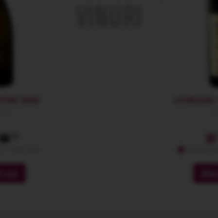
VINURI
TINO 2025
LA MIGDALI
zano
La
49
30
: -10% extra
membri pr
n cos
Adau