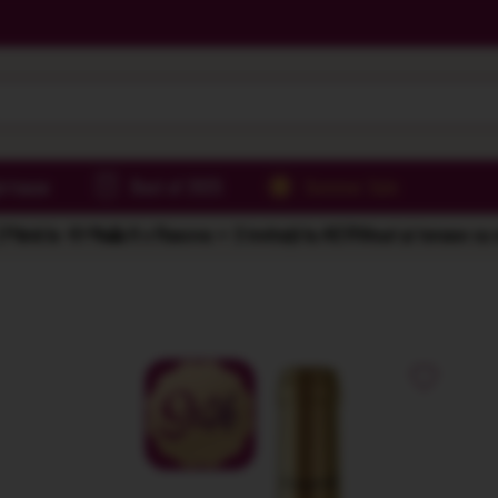
irtoase
Best of 2025
Summer Sale
Până la -61%
🌅 6 x Rasova = 2 invitații la AER
Vinuri și terase cu