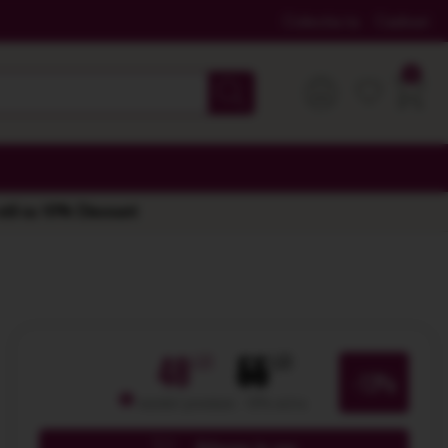
Colectia ta
Cadouri
 stil cu 10% Discount
48
55
-13%
membri premium: -10% extra