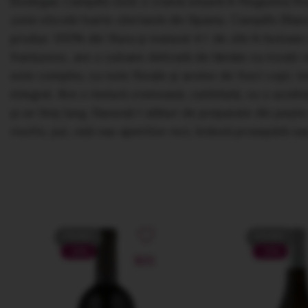
Bodegas Campillo este o cramă situată în Regiunea Rio
zonă viticolă foarte ofertantă din Spania. Campillo Bla
produs 100% din Viura şi maturat 41 de zile în butoaie 
franţuzesc, are o culoare delicată de lămâie cu irizaţii v
este complex, cu note florale şi arome de fruct copt, le
integrat. Are o textură cremoasă, catifelată, cu o acidita
şi un finiş lung. Savuraţi-l alături de preparate din peşt
risotto, pui, raţă sau aperitive reci, brânză proaspătă sau
PROMO
PROMO
-43%
-21%
NOU