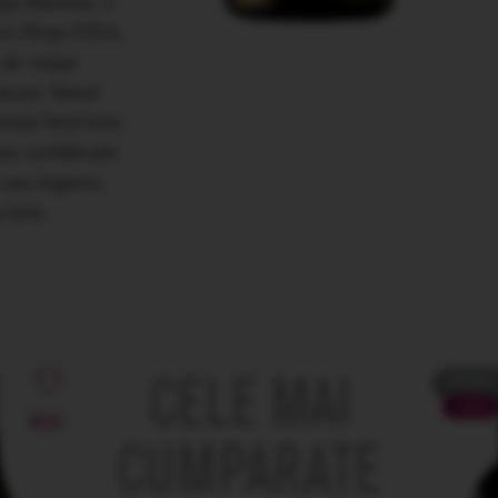
ja Alavesa, o
nco Rioja 2024,
de stejar
erzui. Nasul
mnul fiind bine
te echilibrată
e sau legume,
 brie.
CELE MAI
PROMO
-51%
NOU
CUMPARATE