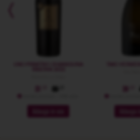
UNO PRIMITIVO DI MANDURIA
TIMO VERMEN
RISERVA 2022
San Mar
Masseria La Volpe
51
89
39
membri premium: -10% extra
membri premium
Adauga in cos
Adauga i