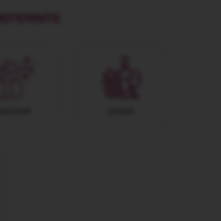
REFERINTE
ADOURI
SOIURI