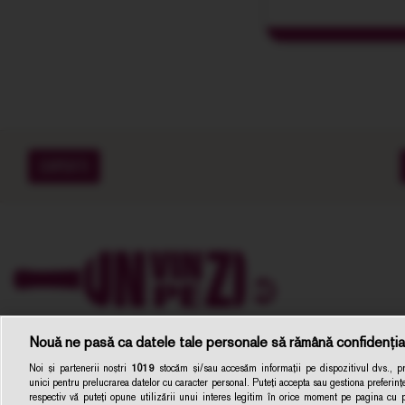
EXPERTI
Nouă ne pasă ca datele tale personale să rămână confidenția
Noi și partenerii noștri
1019
stocăm și/sau accesăm informații pe dispozitivul dvs., pre
unici pentru prelucrarea datelor cu caracter personal. Puteți accepta sau gestiona preferințe
respectiv vă puteți opune utilizării unui interes legitim în orice moment pe pagina cu pol