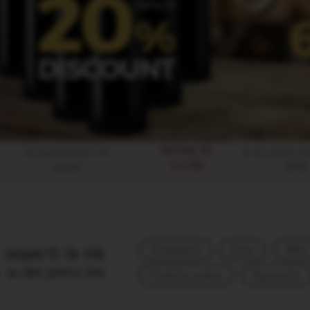
INTRA IN
la pachetele x 6
si ai extra-
CLUB
sticle
10%
experti in vin
Romanesti
Rosii
Albe
au ales pentru tine
Pachete cadou
Spumante