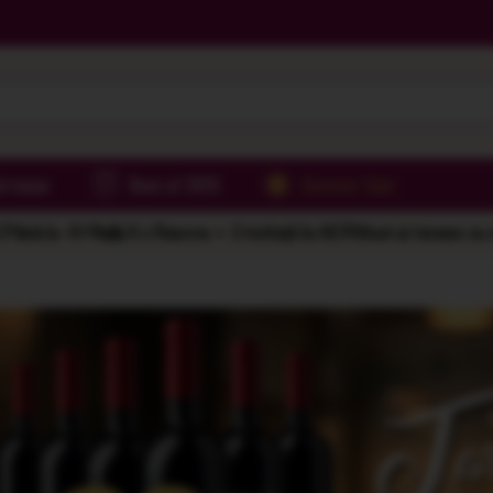
irtoase
Best of 2025
Summer Sale
Până la -61%
🌅 6 x Rasova = 2 invitații la AER
Vinuri și terase cu