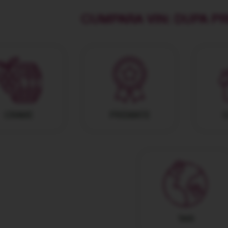
CUMPARA VIN: DUPA P
CRAME
PREMIATE
C
TARI