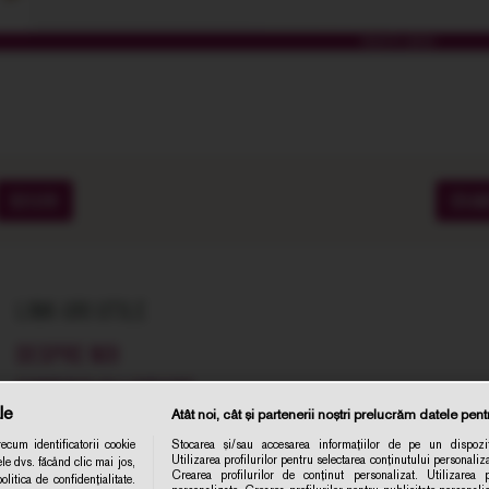
PACHETE CADOU
SOIURI
CRA
LINK-URI UTILE
DESPRE NOI
COMENZI SI LIVRARE
le
Atât noi, cât și partenerii noștri prelucrăm datele pentr
TERMENE SI CONDITII
cum identificatorii cookie
Stocarea și/sau accesarea informațiilor de pe un dispozit
POLITICA DE CONFIDENTIALITATE
Utilizarea profilurilor pentru selectarea conținutului personaliza
le dvs. făcând clic mai jos,
Abonare 
Crearea profilurilor de conținut personalizat. Utilizarea pr
itica de confidențialitate.