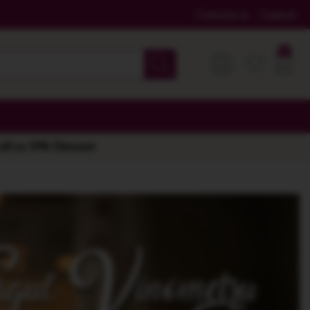
Colectia ta
Cadouri
 stil cu 10% Discount