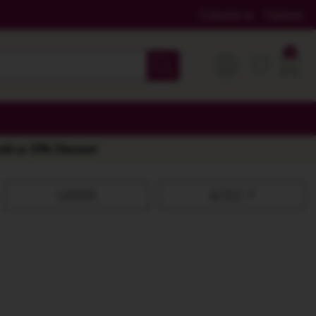
Colectia ta
Cadouri
 stil cu 10% Discount
LICHIOR
ALTELE