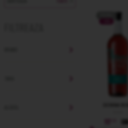
PROMO
-16%
FILTREAZA
BRAND
TARA
DONNA RO
ALCOOL
Insule
117
13