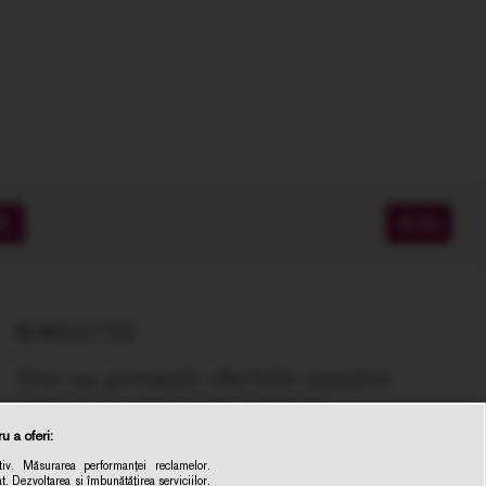
ME
BLOG
NEWSLETTER
Vrei sa primesti ofertele noastre
zilnice cu vinuri de calitate,
recomandate de experti, la cel mai bun
u a oferi:
pret online?
iv. Măsurarea performanței reclamelor.
t. Dezvoltarea și îmbunătățirea serviciilor.