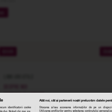
10% extra
os
SOIURI
CRA
LINK-URI UTILE
DESPRE NOI
COMENZI SI LIVRARE
le
Atât noi, cât și partenerii noștri prelucrăm datele pentr
TERMENE SI CONDITII
cum identificatorii cookie
Stocarea și/sau accesarea informațiilor de pe un dispozit
POLITICA DE CONFIDENTIALITATE
Utilizarea profilurilor pentru selectarea conținutului personaliza
le dvs. făcând clic mai jos,