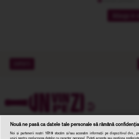
membri premium: -
Adauga in c
EXPERTI
Nouă ne pasă ca datele tale personale să rămână confidenția
Noi și partenerii noștri
1019
stocăm și/sau accesăm informații pe dispozitivul dvs., pre
unici pentru prelucrarea datelor cu caracter personal. Puteți accepta sau gestiona preferințe