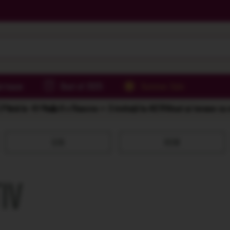
irtoase
Best of 2025
Summer Sale
Până la -61%
🌅 6 x Rasova = 2 invitații la AER
Vinuri și terase cu
GIN
ROM
IV