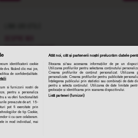
LINK-URI UTILE
DESPRE NOI
COMENZI SI LIVRARE
le
Atât noi, cât și partenerii noștri prelucrăm datele pentr
TERMENE SI CONDITII
cum identificatorii cookie
Stocarea și/sau accesarea informațiilor de pe un dispozit
POLITICA DE CONFIDENTIALITATE
Utilizarea profilurilor pentru selectarea conținutului personaliza
le dvs. făcând clic mai jos,
Abonare 
Crearea profilurilor de conținut personalizat. Utilizarea pr
itica de confidențialitate.
CONTACT
personalizate. Crearea profilurilor pentru publicitate personal
talii
Înțelegerea publicului prin statistici sau combinații de date din
ANPC
pentru a selecta conținutul. Utilizarea de date limitate pent
ecum si furnizorii nostri de
geolocație și identificarea prin scanarea dispozitivului.
eze, pentru a personaliza
POLITICA DE COLECTARE ACORD COOKIE
Listă parteneri (furnizori)
ru a va oferi functionalitati
turile prevazute de art. 15-
ri pot fi exercitate prin
MODIFICA SETARILE
hnologiilor de tip Cookie,
Vendor-ii cu care colaboram.
e in mod individual, mai