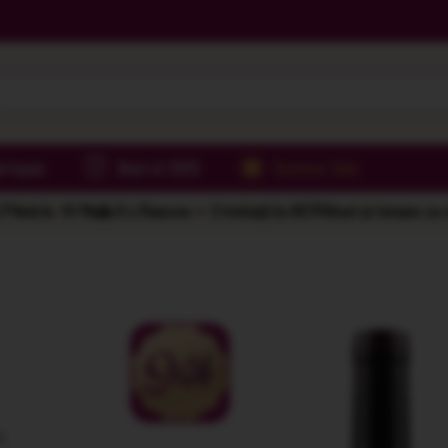
irtoase
Best of 2025
Summer Sale
Până la -61%
🌅 6 x Rasova = 2 invitații la AER
Vinuri și terase cu
A