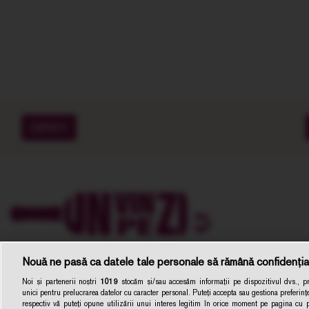
EXPERTI
Nouă ne pasă ca datele tale personale să rămână confidenția
Noi și partenerii noștri
1019
stocăm și/sau accesăm informații pe dispozitivul dvs., pre
unici pentru prelucrarea datelor cu caracter personal. Puteți accepta sau gestiona preferințe
respectiv vă puteți opune utilizării unui interes legitim în orice moment pe pagina cu pol