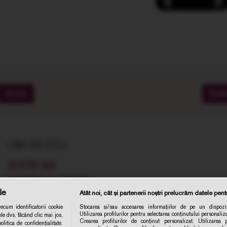
SOIURI
CRA
LINK-URI UTILE
DESPRE NOI
COMENZI SI LIVRARE
le
Atât noi, cât și partenerii noștri prelucrăm datele pentr
TERMENE SI CONDITII
cum identificatorii cookie
Stocarea și/sau accesarea informațiilor de pe un dispozit
POLITICA DE CONFIDENTIALITATE
Utilizarea profilurilor pentru selectarea conținutului personaliza
le dvs. făcând clic mai jos,
Abonare 
Crearea profilurilor de conținut personalizat. Utilizarea pr
itica de confidențialitate.