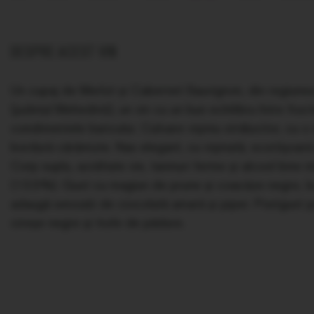
DESPRE ACEST VIN
Un cupaj de Merlot şi Cabernet Sauvignon, din regiun
(judeţul Mehedinţi), un vin cu un bun echilibru între fruc
condimentele baricului. Culoare vişiniu strălucitor, cu o
bordură cărămizie. Nas elegant, cu vişinată, scorţişoară
Corp suplu, aciditate vie, taninuri ferme şi alcool bine i
(13.5%). Gust cu magiun de prune şi coacăze negre, la
adaugă senzaţii de ciocolată amară şi piper. Postgust 
cireşe negre şi trufe de pădure.