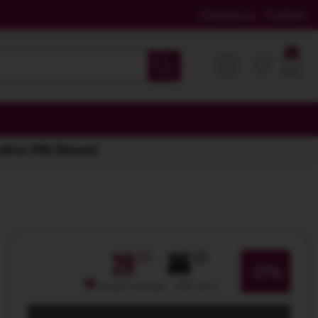
Colectia ta
Cadouri
 stil cu 10% Discount
28
35
-21%
membri premium: -10% extra