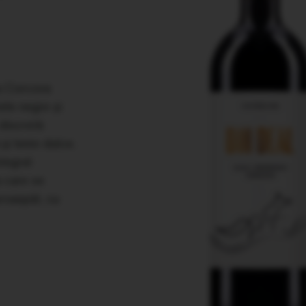
ea Corcova
tele negre şi
 discretă
 şi lemn dulce.
ntegrat
 care se
proaspăt, cu