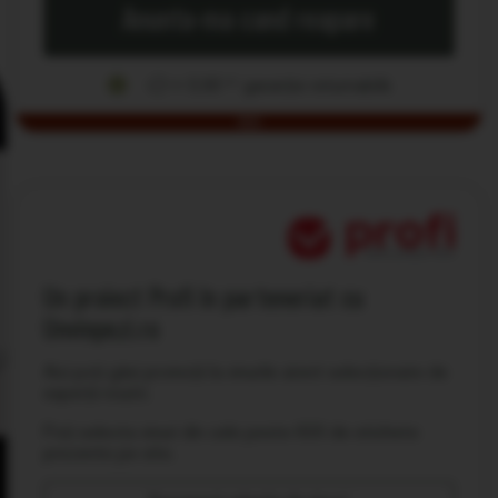
Anunta-ma cand reapare
+ 0,50
garanție returnabilă
LEI
ROSU
Un proiect Profi în parteneriat cu
Unvinpezi.ro
Aici poți găsi promoții la vinurile atent selecționate de
experții noștri.
Poți selecta vinuri din cele peste 600 de etichete
prezente pe site.