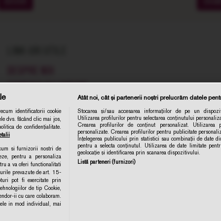
SOIURI
CRA
LINK-URI UTILE
DESPRE NOI
COMENZI SI LIVRARE
le
Atât noi, cât și partenerii noștri prelucrăm datele pentr
TERMENE SI CONDITII
cum identificatorii cookie
Stocarea și/sau accesarea informațiilor de pe un dispozit
POLITICA DE CONFIDENTIALITATE
Utilizarea profilurilor pentru selectarea conținutului personaliza
le dvs. făcând clic mai jos,
Abonare 
Crearea profilurilor de conținut personalizat. Utilizarea pr
itica de confidențialitate.
CONTACT
personalizate. Crearea profilurilor pentru publicitate personal
talii
Înțelegerea publicului prin statistici sau combinații de date din
ANPC
pentru a selecta conținutul. Utilizarea de date limitate pent
ecum si furnizorii nostri de
geolocație și identificarea prin scanarea dispozitivului.
eze, pentru a personaliza
POLITICA DE COLECTARE ACORD COOKIE
Listă parteneri (furnizori)
ru a va oferi functionalitati
turile prevazute de art. 15-
ri pot fi exercitate prin
MODIFICA SETARILE
hnologiilor de tip Cookie,
Vendor-ii cu care colaboram.
e in mod individual, mai