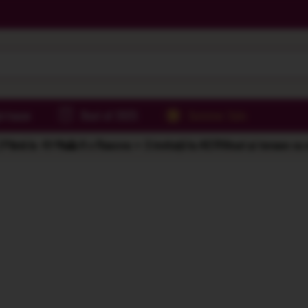
irtoase
Best of 2025
Summer Sale
Până la -61%
🌅 6 x Rasova = 2 invitații la AER
Vinuri și terase cu