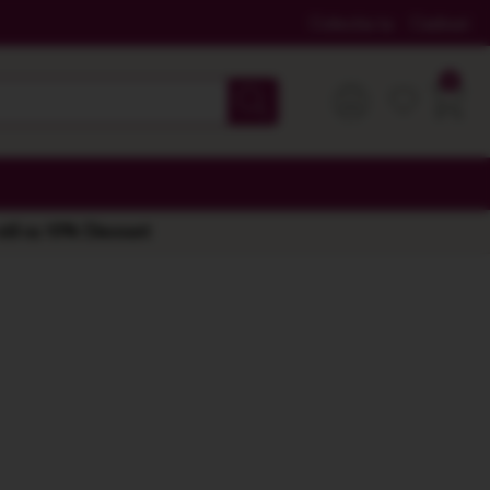
Colectia ta
Cadouri
 stil cu 10% Discount