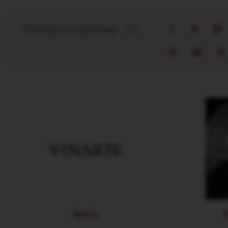
Filtreaza rezultatele
👉🏻
1
A
B
V
W
X
Vinarte
V