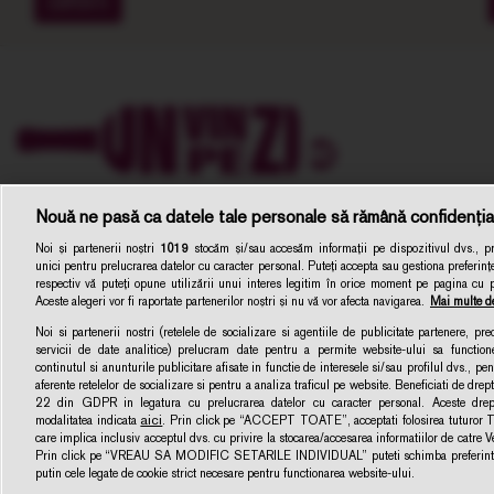
EXPERTI
Nouă ne pasă ca datele tale personale să rămână confidenția
Noi și partenerii noștri
1019
stocăm și/sau accesăm informații pe dispozitivul dvs., pre
unici pentru prelucrarea datelor cu caracter personal. Puteți accepta sau gestiona preferințe
respectiv vă puteți opune utilizării unui interes legitim în orice moment pe pagina cu pol
Aceste alegeri vor fi raportate partenerilor noștri și nu vă vor afecta navigarea.
Mai multe de
Noi si partenerii nostri (retelele de socializare si agentiile de publicitate partenere, pr
servicii de date analitice) prelucram date pentru a permite website-ului sa function
Unvinpezi.ro –
continutul si anunturile publicitare afisate in functie de interesele si/sau profilul dvs., pent
Dezvoltat de
1616.ro
aferente retelelor de socializare si pentru a analiza traficul pe website. Beneficiati de drep
22 din GDPR in legatura cu prelucrarea datelor cu caracter personal. Aceste dreptu
aici
modalitatea indicata
. Prin click pe “ACCEPT TOATE”, acceptati folosirea tuturor Te
care implica inclusiv acceptul dvs. cu privire la stocarea/accesarea informatiilor de catre 
Prin click pe “VREAU SA MODIFIC SETARILE INDIVIDUAL” puteti schimba preferintel
putin cele legate de cookie strict necesare pentru functionarea website-ului.