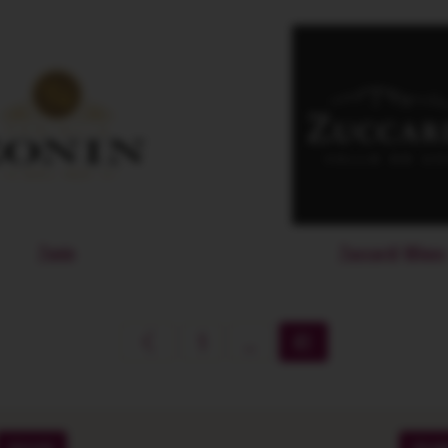
Zonin
Zuccardi Wines
1
...
41