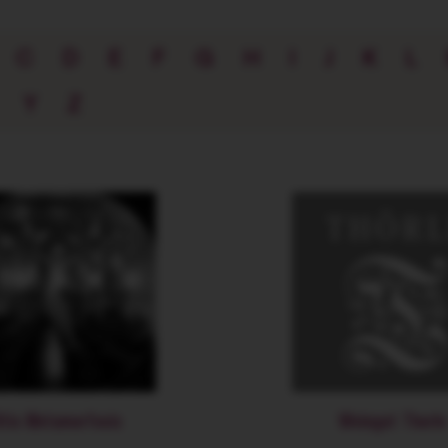
C
D
E
F
G
H
I
J
K
L
Y
Z
itis Metamorfosis
Weingut Thorle