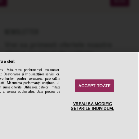
ME
BLOG
NEWSLETTER
Vrei sa primesti ofertele noastre
zilnice cu vinuri de calitate,
recomandate de experti, la cel mai bun
u a oferi:
pret online?
iv. Măsurarea performanței reclamelor.
t. Dezvoltarea și îmbunătățirea serviciilor.
la newsletter
ofilurilor pentru selectarea publicității
izată. Măsurarea performanței conținutului.
ACCEPT TOATE
Inscrie-ma
 surse diferite. Utilizarea datelor limitate
ru a selecta publicitatea. Date precise de
VREAU SA MODIFIC
SETARILE INDIVIDUAL
×
Intampini dificultati sau ai
recomandari? Da-ne un
mesaj.