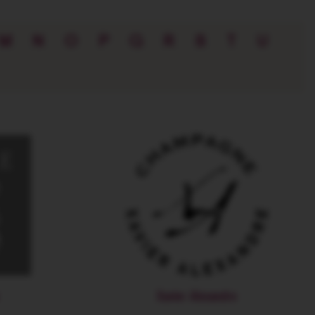
M
N
O
P
Q
R
S
T
U
Xavier Alexandre