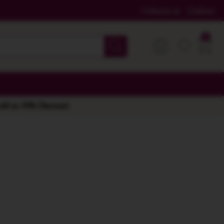
Colectia ta
Cadouri
 stil cu 10% Discount