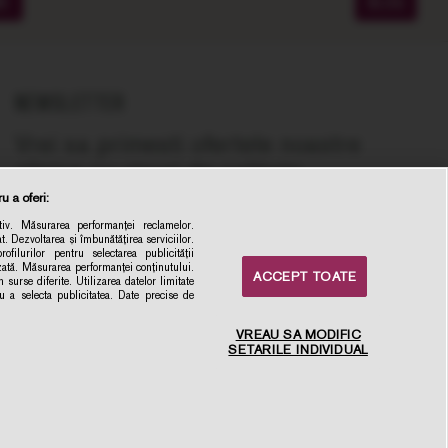
ME
BLOG
NEWSLETTER
Vrei sa primesti ofertele noastre
zilnice cu vinuri de calitate,
recomandate de experti, la cel mai bun
u a oferi:
pret online?
iv. Măsurarea performanței reclamelor.
t. Dezvoltarea și îmbunătățirea serviciilor.
la newsletter
ofilurilor pentru selectarea publicității
izată. Măsurarea performanței conținutului.
ACCEPT TOATE
Inscrie-ma
 surse diferite. Utilizarea datelor limitate
ru a selecta publicitatea. Date precise de
VREAU SA MODIFIC
SETARILE INDIVIDUAL
×
Intampini dificultati sau ai
recomandari? Da-ne un
mesaj.