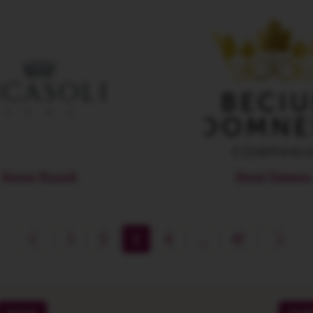
Barone Ricasoli
Beciul Domnesc
1
2
3
4
...
41