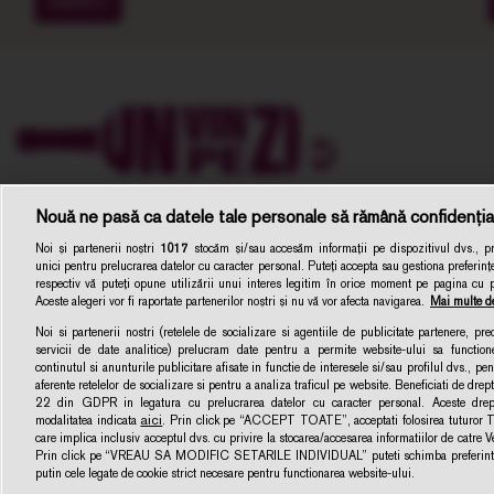
EXPERTI
Nouă ne pasă ca datele tale personale să rămână confidenția
Noi și partenerii noștri
1017
stocăm și/sau accesăm informații pe dispozitivul dvs., pre
unici pentru prelucrarea datelor cu caracter personal. Puteți accepta sau gestiona preferințe
respectiv vă puteți opune utilizării unui interes legitim în orice moment pe pagina cu pol
Aceste alegeri vor fi raportate partenerilor noștri și nu vă vor afecta navigarea.
Mai multe de
Noi si partenerii nostri (retelele de socializare si agentiile de publicitate partenere, pr
servicii de date analitice) prelucram date pentru a permite website-ului sa function
Unvinpezi.ro –
continutul si anunturile publicitare afisate in functie de interesele si/sau profilul dvs., pent
Dezvoltat de
1616.ro
aferente retelelor de socializare si pentru a analiza traficul pe website. Beneficiati de drep
22 din GDPR in legatura cu prelucrarea datelor cu caracter personal. Aceste dreptu
aici
modalitatea indicata
. Prin click pe “ACCEPT TOATE”, acceptati folosirea tuturor Te
care implica inclusiv acceptul dvs. cu privire la stocarea/accesarea informatiilor de catre 
Prin click pe “VREAU SA MODIFIC SETARILE INDIVIDUAL” puteti schimba preferintel
putin cele legate de cookie strict necesare pentru functionarea website-ului.