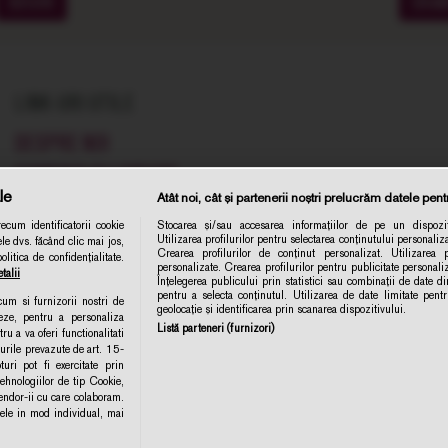
SOIURI
CRA
LINK-URI UTILE
DESPRE NOI
COMENZI SI LIVRARE
le
Atât noi, cât și partenerii noștri prelucrăm datele pentr
TERMENE SI CONDITII
cum identificatorii cookie
Stocarea și/sau accesarea informațiilor de pe un dispozit
POLITICA DE CONFIDENTIALITATE
Utilizarea profilurilor pentru selectarea conținutului personaliza
le dvs. făcând clic mai jos,
Abonare 
Crearea profilurilor de conținut personalizat. Utilizarea pr
itica de confidențialitate.
CONTACT
personalizate. Crearea profilurilor pentru publicitate personal
talii
Înțelegerea publicului prin statistici sau combinații de date din
ANPC
pentru a selecta conținutul. Utilizarea de date limitate pent
ecum si furnizorii nostri de
geolocație și identificarea prin scanarea dispozitivului.
eze, pentru a personaliza
POLITICA DE COLECTARE ACORD COOKIE
Listă parteneri (furnizori)
ru a va oferi functionalitati
turile prevazute de art. 15-
ri pot fi exercitate prin
MODIFICA SETARILE
hnologiilor de tip Cookie,
Vendor-ii cu care colaboram.
e in mod individual, mai