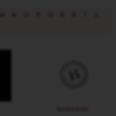
M
N
O
P
Q
R
S
T
U
Barcelona Brands