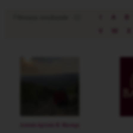
Filtreaza rezultatele
👉🏻
1
A
B
V
W
X
Azienda Agricola M. Marengo