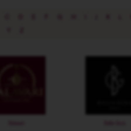
C
D
E
F
G
H
I
J
K
L
Y
Z
Balavari
Balla Geza