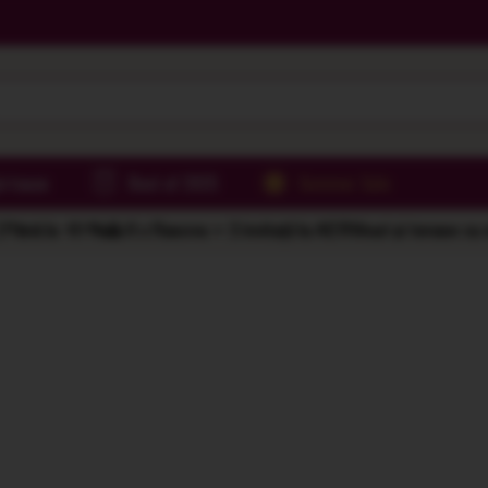
irtoase
Best of 2025
Summer Sale
Până la -61%
🌅 6 x Rasova = 2 invitații la AER
Vinuri și terase cu