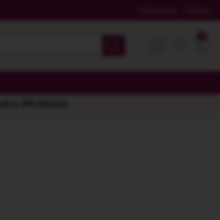
Colectia ta
Cadouri
 stil cu 10% Discount