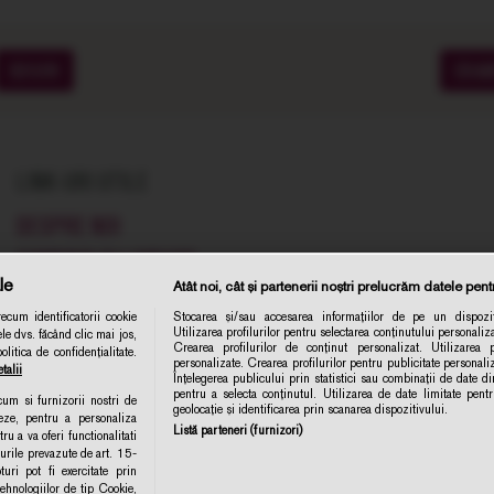
SOIURI
CRA
LINK-URI UTILE
DESPRE NOI
COMENZI SI LIVRARE
le
Atât noi, cât și partenerii noștri prelucrăm datele pentr
TERMENE SI CONDITII
cum identificatorii cookie
Stocarea și/sau accesarea informațiilor de pe un dispozit
POLITICA DE CONFIDENTIALITATE
Utilizarea profilurilor pentru selectarea conținutului personaliza
le dvs. făcând clic mai jos,
Abonare 
Crearea profilurilor de conținut personalizat. Utilizarea pr
itica de confidențialitate.
CONTACT
personalizate. Crearea profilurilor pentru publicitate personal
talii
Înțelegerea publicului prin statistici sau combinații de date din
ANPC
pentru a selecta conținutul. Utilizarea de date limitate pent
ecum si furnizorii nostri de
geolocație și identificarea prin scanarea dispozitivului.
eze, pentru a personaliza
POLITICA DE COLECTARE ACORD COOKIE
Listă parteneri (furnizori)
ru a va oferi functionalitati
turile prevazute de art. 15-
ri pot fi exercitate prin
MODIFICA SETARILE
hnologiilor de tip Cookie,