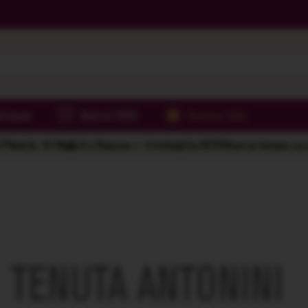
irtoase
Best of 2025
Summer Sale
Până la -61%
🌅 6 x Rasova = 2 invitații la AER
Vinuri și terase cu
TENUTA ANTONINI