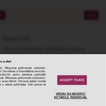
ME
BLOG
NEWSLETTER
Vrei sa primesti ofertele noastre
zilnice cu vinuri de calitate,
recomandate de experti, la cel mai bun
u a oferi:
pret online?
iv. Măsurarea performanței reclamelor.
t. Dezvoltarea și îmbunătățirea serviciilor.
la newsletter
ofilurilor pentru selectarea publicității
izată. Măsurarea performanței conținutului.
ACCEPT TOATE
Inscrie-ma
 surse diferite. Utilizarea datelor limitate
ru a selecta publicitatea. Date precise de
VREAU SA MODIFIC
SETARILE INDIVIDUAL
×