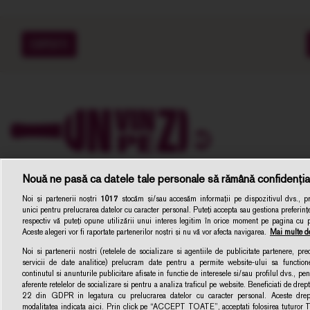
EXPERTI
Nouă ne pasă ca datele tale personale să rămână confidenția
Noi și partenerii noștri
1017
stocăm și/sau accesăm informații pe dispozitivul dvs., pre
unici pentru prelucrarea datelor cu caracter personal. Puteți accepta sau gestiona preferințe
respectiv vă puteți opune utilizării unui interes legitim în orice moment pe pagina cu pol
Aceste alegeri vor fi raportate partenerilor noștri și nu vă vor afecta navigarea.
Mai multe de
Noi si partenerii nostri (retelele de socializare si agentiile de publicitate partenere, pr
servicii de date analitice) prelucram date pentru a permite website-ului sa function
Unvinpezi.ro –
continutul si anunturile publicitare afisate in functie de interesele si/sau profilul dvs., pent
Dezvoltat de
1616.ro
aferente retelelor de socializare si pentru a analiza traficul pe website. Beneficiati de drep
22 din GDPR in legatura cu prelucrarea datelor cu caracter personal. Aceste dreptu
aici
modalitatea indicata
. Prin click pe “ACCEPT TOATE”, acceptati folosirea tuturor Te