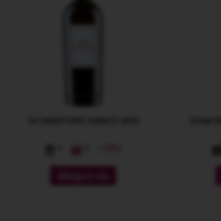
24 CARATI VINO BIANCO 2025
SCAIA 
(-20%)
72
89
6
Adauga in cos