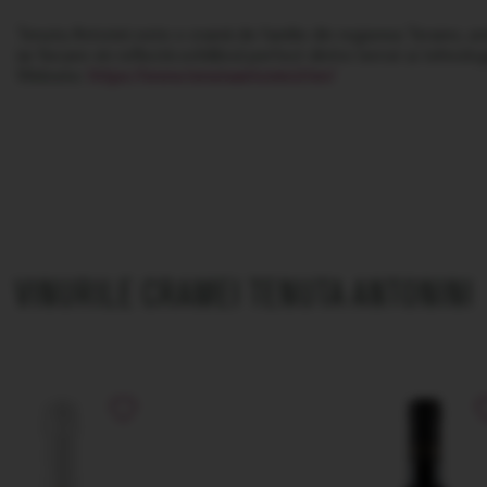
Tenuta Antonini este o cramă de familie din regiunea Teramo, und
iar fiecare vin reflectă echilibrul perfect dintre terroir și tehnol
Website:
https://www.tenutaantonini.it/en/
VINURILE CRAMEI TENUTA ANTONINI