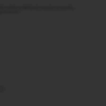
e tradiția se împletește armonios cu inovația,
ogia modernă.