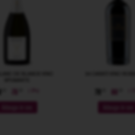
BLANC DE BLANCS VINO
24 CARATI VINO ROS
SPUMANTE
(-9%)
(-1
8
75
78
89
Adauga in cos
Adauga in cos