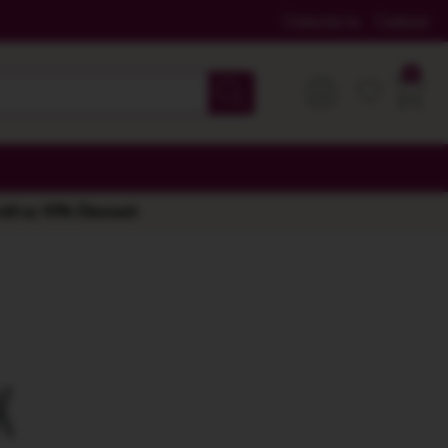
Colectia ta
Cadouri
 stil cu 10% Discount
X