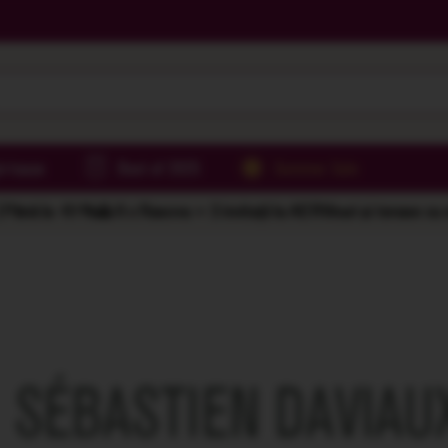
irtoase
Best of 2025
Summer Sale
Până la -61%
🌅 6 x Rasova = 2 invitații la AER
Vinuri și terase cu
SÉBASTIEN DAVIAU