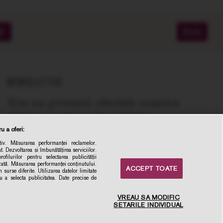
ME
BLOG
NEWSLETTER
Vrei sa primesti ofertele noastre
zilnice cu vinuri de calitate,
recomandate de experti, la cel mai bun
u a oferi:
pret online?
iv. Măsurarea performanței reclamelor.
t. Dezvoltarea și îmbunătățirea serviciilor.
la newsletter
ofilurilor pentru selectarea publicității
izată. Măsurarea performanței conținutului.
ACCEPT TOATE
Inscrie-ma
 surse diferite. Utilizarea datelor limitate
ru a selecta publicitatea. Date precise de
VREAU SA MODIFIC
SETARILE INDIVIDUAL
×