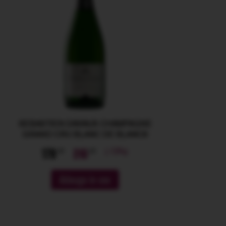
SEBASTIEN DAVIAUX CHAMPAGNE
GRAND CRU BLANC DE BLANCS
(-15%)
178
210
Adauga in cos