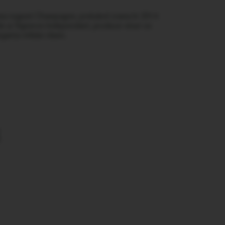
inima regiunii Champagne, preluând crama în 2014
able și Vigneron Indépendant, produce vinuri ce
ganța stilului clasic.