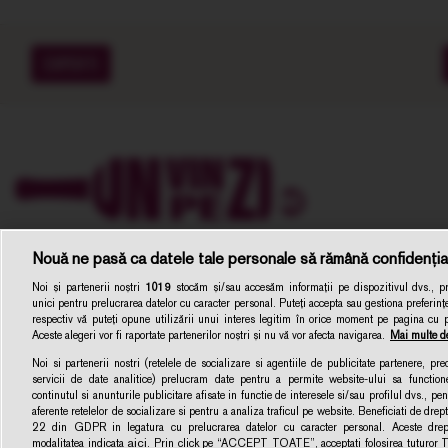
EXPERTI
Nouă ne pasă ca datele tale personale să rămână confidenția
Noi și partenerii noștri
1019
stocăm și/sau accesăm informații pe dispozitivul dvs., pre
unici pentru prelucrarea datelor cu caracter personal. Puteți accepta sau gestiona preferințe
respectiv vă puteți opune utilizării unui interes legitim în orice moment pe pagina cu pol
Aceste alegeri vor fi raportate partenerilor noștri și nu vă vor afecta navigarea.
Mai multe de
Noi si partenerii nostri (retelele de socializare si agentiile de publicitate partenere, pr
servicii de date analitice) prelucram date pentru a permite website-ului sa function
Unvinpezi.ro –
continutul si anunturile publicitare afisate in functie de interesele si/sau profilul dvs., pent
Dezvoltat de
1616.ro
aferente retelelor de socializare si pentru a analiza traficul pe website. Beneficiati de drep
22 din GDPR in legatura cu prelucrarea datelor cu caracter personal. Aceste dreptu
aici
modalitatea indicata
. Prin click pe “ACCEPT TOATE”, acceptati folosirea tuturor Te