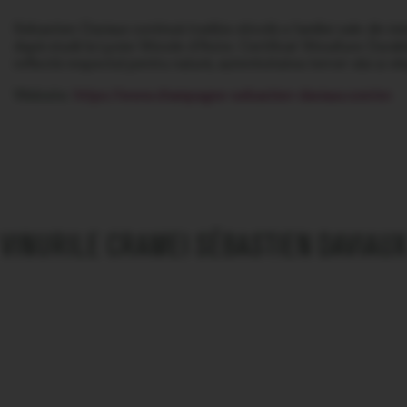
Sébastien Daviaux continuă tradiția viticolă a familiei sale din 
după studii la Lycée Viticole d’Avize. Certificat Viticulture Dur
reflectă respectul pentru natură, autenticitatea terroir-ului și ele
Website:
https://www.champagne-sebastien-daviaux.com/en
VINURILE CRAMEI SÉBASTIEN DAVIAUX