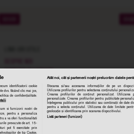
SOIURI
CRA
LINK-URI UTILE
DESPRE NOI
COMENZI SI LIVRARE
le
Atât noi, cât și partenerii noștri prelucrăm datele pentr
TERMENE SI CONDITII
cum identificatorii cookie
Stocarea și/sau accesarea informațiilor de pe un dispozit
POLITICA DE CONFIDENTIALITATE
Utilizarea profilurilor pentru selectarea conținutului personaliza
le dvs. făcând clic mai jos,
Abonare 
Crearea profilurilor de conținut personalizat. Utilizarea pr
itica de confidențialitate.
CONTACT
personalizate. Crearea profilurilor pentru publicitate personal
talii
Înțelegerea publicului prin statistici sau combinații de date din
ANPC
pentru a selecta conținutul. Utilizarea de date limitate pent
ecum si furnizorii nostri de
geolocație și identificarea prin scanarea dispozitivului.
eze, pentru a personaliza
POLITICA DE COLECTARE ACORD COOKIE
Listă parteneri (furnizori)
ru a va oferi functionalitati
turile prevazute de art. 15-
ri pot fi exercitate prin
MODIFICA SETARILE
hnologiilor de tip Cookie,