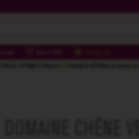
irtoase
Best of 2025
Summer Sale
Până la -61%
🌅 6 x Rasova = 2 invitații la AER
Vinuri și terase cu
DOMAINE CHÊNE V