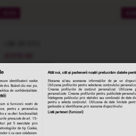
SOIURI
CRA
LINK-URI UTILE
DESPRE NOI
COMENZI SI LIVRARE
le
Atât noi, cât și partenerii noștri prelucrăm datele pentr
TERMENE SI CONDITII
cum identificatorii cookie
Stocarea și/sau accesarea informațiilor de pe un dispozit
POLITICA DE CONFIDENTIALITATE
Utilizarea profilurilor pentru selectarea conținutului personaliza
le dvs. făcând clic mai jos,
Abonare 
Crearea profilurilor de conținut personalizat. Utilizarea pr
itica de confidențialitate.
CONTACT
personalizate. Crearea profilurilor pentru publicitate personal
talii
Înțelegerea publicului prin statistici sau combinații de date din
ANPC
pentru a selecta conținutul. Utilizarea de date limitate pent
ecum si furnizorii nostri de
geolocație și identificarea prin scanarea dispozitivului.
eze, pentru a personaliza
POLITICA DE COLECTARE ACORD COOKIE
Listă parteneri (furnizori)
ru a va oferi functionalitati
turile prevazute de art. 15-
ri pot fi exercitate prin
MODIFICA SETARILE
hnologiilor de tip Cookie,
Vendor-ii cu care colaboram.