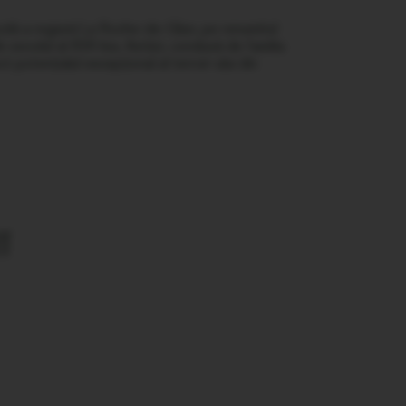
colă a regiunii La Roche-de-Glun, pe renumitul
n secolul al XVII-lea. Astăzi, condusă de familia
 potențialul excepțional al terroir-ului din
T