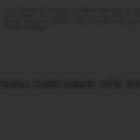
Crama Domaine du Chêne Vert are rădăcini adânci în istoria viti
platou Châssis, fiind transmisă din generație în generație încă di
Rochas, domeniul se întinde pe 17 hectare și valorifică cu respect
Crozes-Hermitage.
VINURILE CRAMEI DOMAINE CHÊNE VER