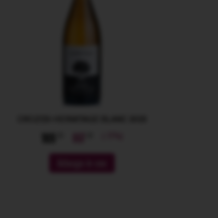
CROZES-HERMITAGE BLANC 2023
(-11%)
105
117
Adauga in cos