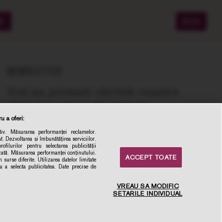
ME
BLOG
NEWSLETTER
Vrei sa primesti ofertele noastre
zilnice cu vinuri de calitate,
recomandate de experti, la cel mai bun
u a oferi:
pret online?
iv. Măsurarea performanței reclamelor.
t. Dezvoltarea și îmbunătățirea serviciilor.
la newsletter
ofilurilor pentru selectarea publicității
izată. Măsurarea performanței conținutului.
ACCEPT TOATE
Inscrie-ma
 surse diferite. Utilizarea datelor limitate
ru a selecta publicitatea. Date precise de
VREAU SA MODIFIC
SETARILE INDIVIDUAL
×