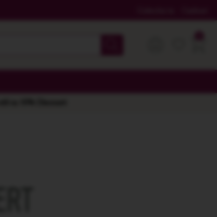
Colectia ta
Cadouri
 stil cu 10% Discount
ERT